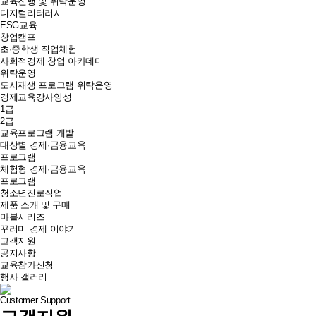
교육진행 및 위탁운영
디지털리터러시
ESG교육
창업캠프
초·중학생 직업체험
사회적경제 창업 아카데미
위탁운영
도시재생 프로그램 위탁운영
경제교육강사양성
1급
2급
교육프로그램 개발
대상별 경제·금융교육
프로그램
체험형 경제·금융교육
프로그램
청소년진로직업
제품 소개 및 구매
마블시리즈
꾸러미 경제 이야기
고객지원
공지사항
교육참가신청
행사 갤러리
Customer Support