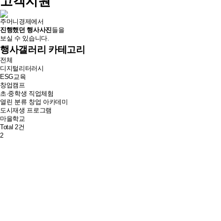
고객지원
주머니경제에서
진행했던 행사사진
들을
보실 수 있습니다.
행사갤러리 카테고리
전체
디지털리터러시
ESG교육
창업캠프
초·중학생 직업체험
열린 분류
창업 아카데미
도시재생 프로그램
마을학교
Total
2
건
2