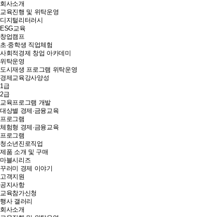
회사소개
교육진행 및 위탁운영
디지털리터러시
ESG교육
창업캠프
초·중학생 직업체험
사회적경제 창업 아카데미
위탁운영
도시재생 프로그램 위탁운영
경제교육강사양성
1급
2급
교육프로그램 개발
대상별 경제·금융교육
프로그램
체험형 경제·금융교육
프로그램
청소년진로직업
제품 소개 및 구매
마블시리즈
꾸러미 경제 이야기
고객지원
공지사항
교육참가신청
행사 갤러리
회사소개